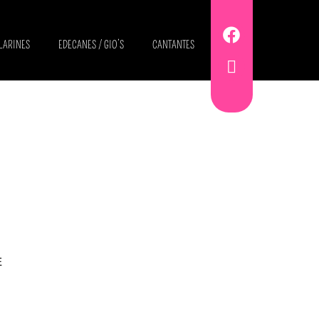
LARINES
EDECANES / GIO’S
CANTANTES
E