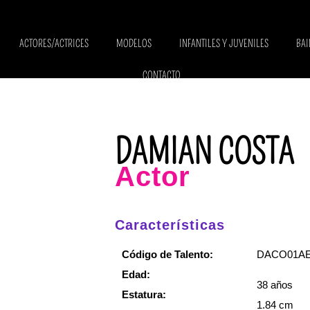
ACTORES/ACTRICES
MODELOS
INFANTILES Y JUVENILES
BAI
CONTACTO
DAMIAN COSTA
Actor
Características
Código de Talento:
DACO01A
Edad:
38 años
Estatura:
1.84 cm