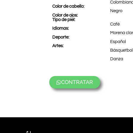
Colombian
Color de cabello:
Negro
Color de ojos:
Tipo de piel:
Café
Idiomas:
Morena cla
Deporte:
Español
Artes:
Básquetbol 
Danza
CONTRATAR