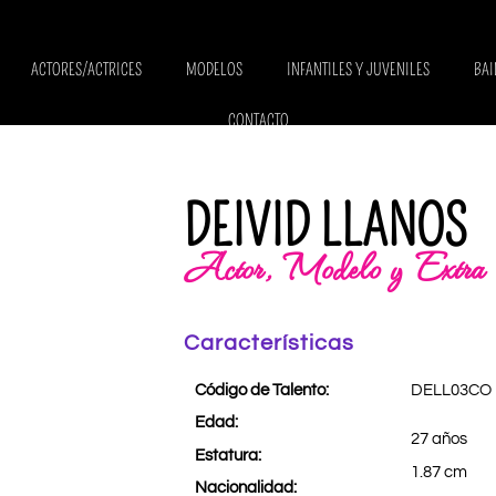
ACTORES/ACTRICES
MODELOS
INFANTILES Y JUVENILES
BAI
CONTACTO
DEIVID LLANOS
Actor, Modelo y Extra
Características
Código de Talento:
DELL03CO
Edad:
27 años
Estatura:
1.87 cm
Nacionalidad: