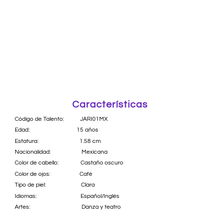
Características
Código de Talento: JARI01MX
Edad: 15 años
Estatura: 1.58 cm
Nacionalidad: Mexicana
Color de cabello: Castaño oscuro
Color de ojos: Café
Tipo de piel: Clara
Idiomas: Español/Inglés
Artes: Danza y teatro