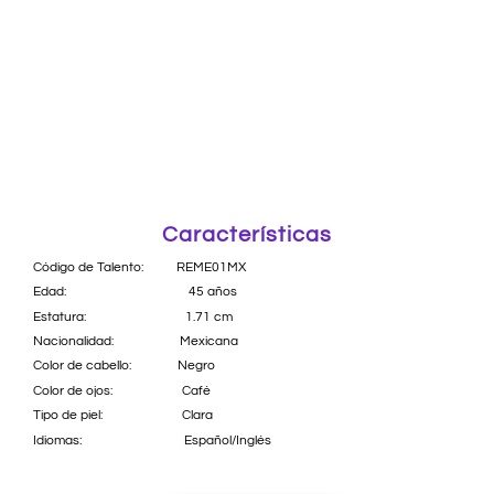
Características
Código de Talento: REME01MX
Edad: 45 años
Estatura: 1.71 cm
Nacionalidad: Mexicana
Color de cabello: Negro
Color de ojos: Café
Tipo de piel: Clara
Idiomas: Español/Inglés