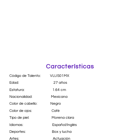
Características
Código de Talento: VLUS01MX
Edad: 27 años
Estatura: 1.64 cm
Nacionalidad: Mexicana
Color de cabello: Negro
Color de ojos: Café
Tipo de piel: Morena clara
Idiomas: Español/Inglés
Deportes: Box y lucha
Artes: Actuación